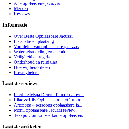
Alle opblaasbare jacuzzis
Merken
Reviews
Informatie
Over Beste Opblaasbare Jacuzzi
Installatie en plaatsing
Voordelen van opblaasbare jacuzzis
Waterbehandeling en chemie
Veiligheid en regels
Onderhoud en reiniging
Hoe wij beoordelen
Privacybeleid
Laatste reviews
Interline Mspa Denver frame spa rev...
Lilac & Lily Opblaasbare Hot Tub re...
Artec spa 4 persoons opblaasbare ja...
Monii opblaasbare Jacuzzi review
Tekapo Comfort vierkante opblaasbar...
Laatste artikelen