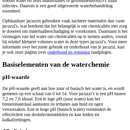
troebel water en zelfs huidirritaties of gezondheidsrisico's zoals
infecties. Daarom is een goed uitgevoerde waterbehandeling
essentieel.
Opblaasbare jacuzzis gebruiken vaak zachtere materialen dan vaste
jacuzzi's, wat betekent dat het belangrijk is om chemicaliën met zorg
te doseren om materiaalbeschadiging te voorkomen. Daarnaast is het
vermogen van het water om chemicaliën op te nemen anders, vooral
bij relatief kleinere volumes water in deze types jacuzzi's. Voor meer
informatie over het juiste gebruik en onderhoud van je jacuzzi, kun
je ook onze pagina over
onderhoud en reiniging
raadplegen.
Basiselementen van de waterchemie
pH-waarde
De pH-waarde geeft aan hoe zuur of basisch het water is, en wordt
gemeten op een schaal van 0 tot 14. Voor jacuzzi’s is een pH tussen
7,2 en 7,6 ideaal. Een te lage pH (zuur water) kan het
binnenmateriaal aantasten en irritaties aan huid en ogen
veroorzaken. Een te hoge pH (basisch water) vermindert de
effectiviteit van desinfectiemiddelen en kan leiden tot
kalkafzettingen.