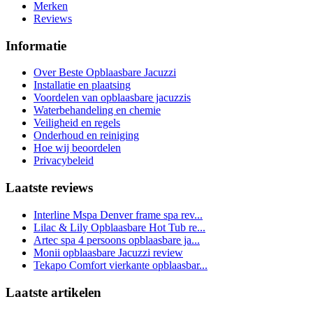
Merken
Reviews
Informatie
Over Beste Opblaasbare Jacuzzi
Installatie en plaatsing
Voordelen van opblaasbare jacuzzis
Waterbehandeling en chemie
Veiligheid en regels
Onderhoud en reiniging
Hoe wij beoordelen
Privacybeleid
Laatste reviews
Interline Mspa Denver frame spa rev...
Lilac & Lily Opblaasbare Hot Tub re...
Artec spa 4 persoons opblaasbare ja...
Monii opblaasbare Jacuzzi review
Tekapo Comfort vierkante opblaasbar...
Laatste artikelen