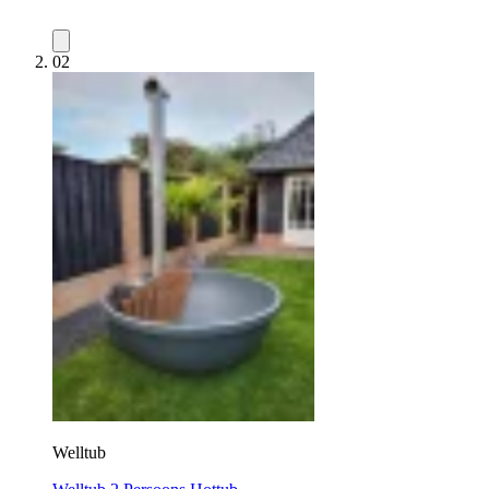
02
Welltub