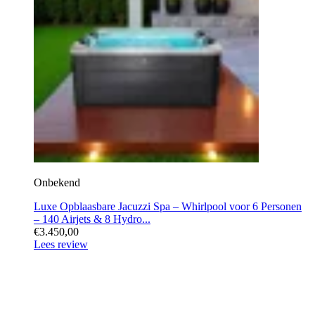
Onbekend
Luxe Opblaasbare Jacuzzi Spa – Whirlpool voor 6 Personen
– 140 Airjets & 8 Hydro...
€3.450,00
Lees review