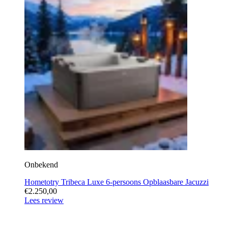
Onbekend
Hometotry Tribeca Luxe 6-persoons Opblaasbare Jacuzzi
€2.250,00
Lees review