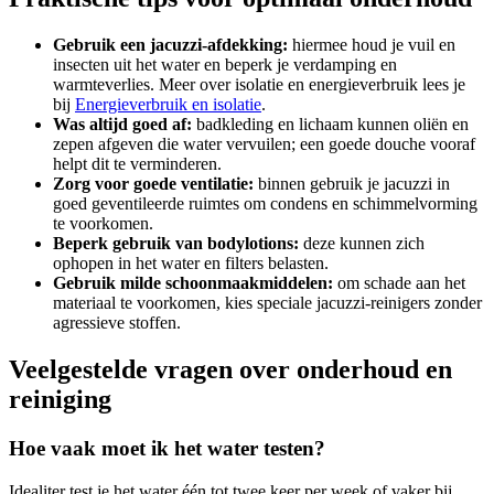
Gebruik een jacuzzi-afdekking:
hiermee houd je vuil en
insecten uit het water en beperk je verdamping en
warmteverlies. Meer over isolatie en energieverbruik lees je
bij
Energieverbruik en isolatie
.
Was altijd goed af:
badkleding en lichaam kunnen oliën en
zepen afgeven die water vervuilen; een goede douche vooraf
helpt dit te verminderen.
Zorg voor goede ventilatie:
binnen gebruik je jacuzzi in
goed geventileerde ruimtes om condens en schimmelvorming
te voorkomen.
Beperk gebruik van bodylotions:
deze kunnen zich
ophopen in het water en filters belasten.
Gebruik milde schoonmaakmiddelen:
om schade aan het
materiaal te voorkomen, kies speciale jacuzzi-reinigers zonder
agressieve stoffen.
Veelgestelde vragen over onderhoud en
reiniging
Hoe vaak moet ik het water testen?
Idealiter test je het water één tot twee keer per week of vaker bij