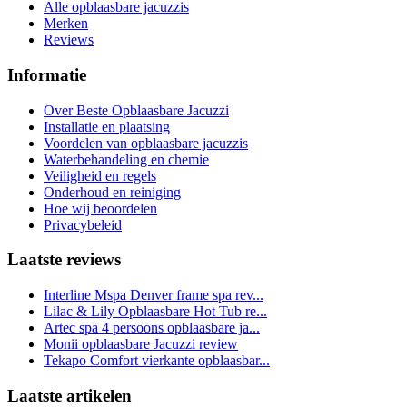
Alle opblaasbare jacuzzis
Merken
Reviews
Informatie
Over Beste Opblaasbare Jacuzzi
Installatie en plaatsing
Voordelen van opblaasbare jacuzzis
Waterbehandeling en chemie
Veiligheid en regels
Onderhoud en reiniging
Hoe wij beoordelen
Privacybeleid
Laatste reviews
Interline Mspa Denver frame spa rev...
Lilac & Lily Opblaasbare Hot Tub re...
Artec spa 4 persoons opblaasbare ja...
Monii opblaasbare Jacuzzi review
Tekapo Comfort vierkante opblaasbar...
Laatste artikelen