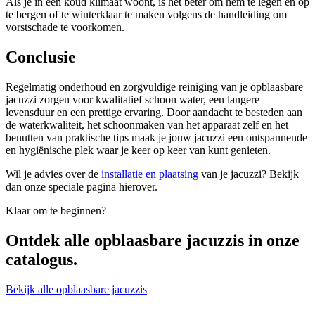
Als je in een koud klimaat woont, is het beter om hem te legen en op
te bergen of te winterklaar te maken volgens de handleiding om
vorstschade te voorkomen.
Conclusie
Regelmatig onderhoud en zorgvuldige reiniging van je opblaasbare
jacuzzi zorgen voor kwalitatief schoon water, een langere
levensduur en een prettige ervaring. Door aandacht te besteden aan
de waterkwaliteit, het schoonmaken van het apparaat zelf en het
benutten van praktische tips maak je jouw jacuzzi een ontspannende
en hygiënische plek waar je keer op keer van kunt genieten.
Wil je advies over de
installatie en plaatsing
van je jacuzzi? Bekijk
dan onze speciale pagina hierover.
Klaar om te beginnen?
Ontdek alle
opblaasbare jacuzzis
in onze
catalogus.
Bekijk alle opblaasbare jacuzzis