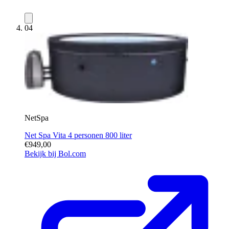
04
NetSpa
Net Spa Vita 4 personen 800 liter
€949,00
Bekijk bij Bol.com