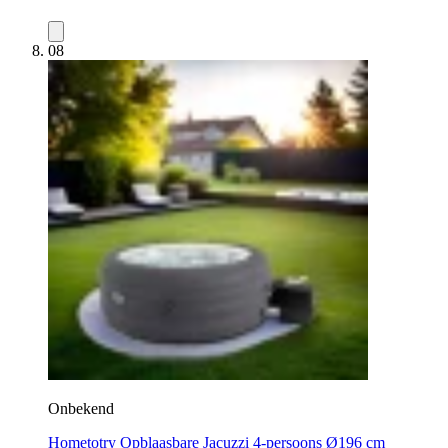
08
Onbekend
Hometotry Opblaasbare Jacuzzi 4-persoons Ø196 cm