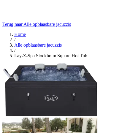
Terug naar Alle opblaasbare jacuzzis
Home
/
Alle opblaasbare jacuzzis
/
Lay-Z-Spa Stockholm Square Hot Tub