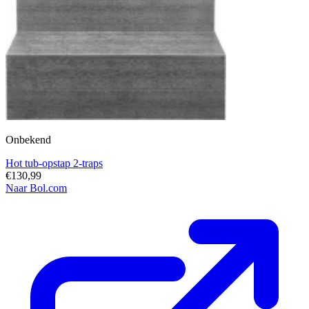
Onbekend
Hot tub-opstap 2-traps
€130,99
Naar Bol.com