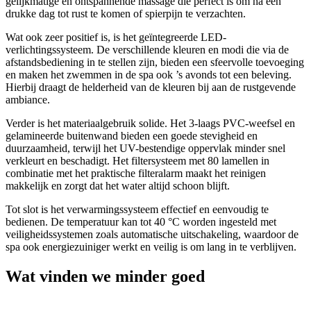
gelijkmatige en ontspannende massage die perfect is om na een
drukke dag tot rust te komen of spierpijn te verzachten.
Wat ook zeer positief is, is het geïntegreerde LED-
verlichtingssysteem. De verschillende kleuren en modi die via de
afstandsbediening in te stellen zijn, bieden een sfeervolle toevoeging
en maken het zwemmen in de spa ook ’s avonds tot een beleving.
Hierbij draagt de helderheid van de kleuren bij aan de rustgevende
ambiance.
Verder is het materiaalgebruik solide. Het 3-laags PVC-weefsel en
gelamineerde buitenwand bieden een goede stevigheid en
duurzaamheid, terwijl het UV-bestendige oppervlak minder snel
verkleurt en beschadigt. Het filtersysteem met 80 lamellen in
combinatie met het praktische filteralarm maakt het reinigen
makkelijk en zorgt dat het water altijd schoon blijft.
Tot slot is het verwarmingssysteem effectief en eenvoudig te
bedienen. De temperatuur kan tot 40 °C worden ingesteld met
veiligheidssystemen zoals automatische uitschakeling, waardoor de
spa ook energiezuiniger werkt en veilig is om lang in te verblijven.
Wat vinden we minder goed