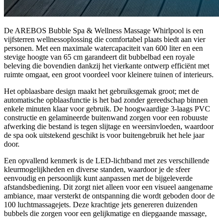
De AREBOS Bubble Spa & Wellness Massage Whirlpool is een
vijfsterren wellnessoplossing die comfortabel plaats biedt aan vier
personen. Met een maximale watercapaciteit van 600 liter en een
stevige hoogte van 65 cm garandeert dit bubbelbad een royale
beleving die bovendien dankzij het vierkante ontwerp efficiënt met
ruimte omgaat, een groot voordeel voor kleinere tuinen of interieurs.
Het opblaasbare design maakt het gebruiksgemak groot; met de
automatische opblaasfunctie is het bad zonder gereedschap binnen
enkele minuten klaar voor gebruik. De hoogwaardige 3-laags PVC
constructie en gelamineerde buitenwand zorgen voor een robuuste
afwerking die bestand is tegen slijtage en weersinvloeden, waardoor
de spa ook uitstekend geschikt is voor buitengebruik het hele jaar
door.
Een opvallend kenmerk is de LED-lichtband met zes verschillende
kleurmogelijkheden en diverse standen, waardoor je de sfeer
eenvoudig en persoonlijk kunt aanpassen met de bijgeleverde
afstandsbediening. Dit zorgt niet alleen voor een visueel aangename
ambiance, maar versterkt de ontspanning die wordt geboden door de
100 luchtmassagejets. Deze krachtige jets genereren duizenden
bubbels die zorgen voor een gelijkmatige en diepgaande massage,