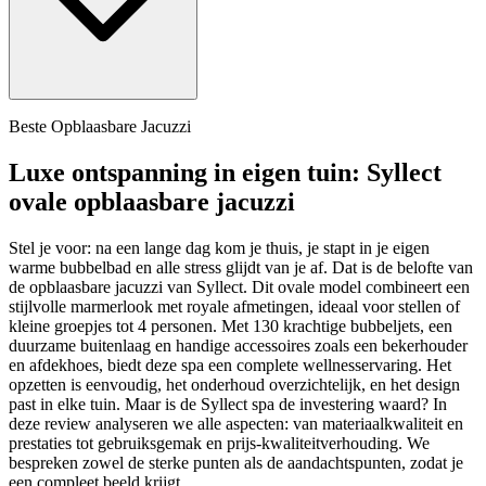
Beste Opblaasbare Jacuzzi
Luxe ontspanning in eigen tuin: Syllect
ovale opblaasbare jacuzzi
Stel je voor: na een lange dag kom je thuis, je stapt in je eigen
warme bubbelbad en alle stress glijdt van je af. Dat is de belofte van
de opblaasbare jacuzzi van Syllect. Dit ovale model combineert een
stijlvolle marmerlook met royale afmetingen, ideaal voor stellen of
kleine groepjes tot 4 personen. Met 130 krachtige bubbeljets, een
duurzame buitenlaag en handige accessoires zoals een bekerhouder
en afdekhoes, biedt deze spa een complete wellnesservaring. Het
opzetten is eenvoudig, het onderhoud overzichtelijk, en het design
past in elke tuin. Maar is de Syllect spa de investering waard? In
deze review analyseren we alle aspecten: van materiaalkwaliteit en
prestaties tot gebruiksgemak en prijs-kwaliteitverhouding. We
bespreken zowel de sterke punten als de aandachtspunten, zodat je
een compleet beeld krijgt.