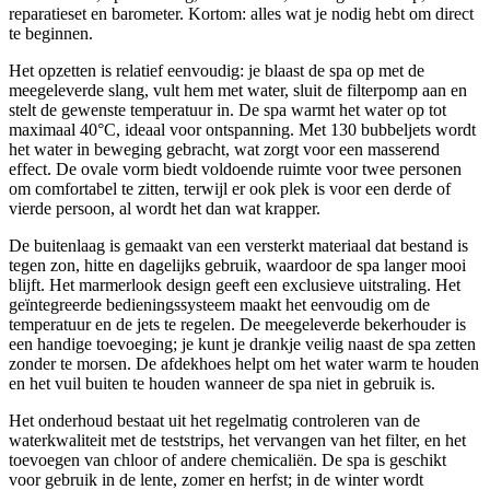
reparatieset en barometer. Kortom: alles wat je nodig hebt om direct
te beginnen.
Het opzetten is relatief eenvoudig: je blaast de spa op met de
meegeleverde slang, vult hem met water, sluit de filterpomp aan en
stelt de gewenste temperatuur in. De spa warmt het water op tot
maximaal 40°C, ideaal voor ontspanning. Met 130 bubbeljets wordt
het water in beweging gebracht, wat zorgt voor een masserend
effect. De ovale vorm biedt voldoende ruimte voor twee personen
om comfortabel te zitten, terwijl er ook plek is voor een derde of
vierde persoon, al wordt het dan wat krapper.
De buitenlaag is gemaakt van een versterkt materiaal dat bestand is
tegen zon, hitte en dagelijks gebruik, waardoor de spa langer mooi
blijft. Het marmerlook design geeft een exclusieve uitstraling. Het
geïntegreerde bedieningssysteem maakt het eenvoudig om de
temperatuur en de jets te regelen. De meegeleverde bekerhouder is
een handige toevoeging; je kunt je drankje veilig naast de spa zetten
zonder te morsen. De afdekhoes helpt om het water warm te houden
en het vuil buiten te houden wanneer de spa niet in gebruik is.
Het onderhoud bestaat uit het regelmatig controleren van de
waterkwaliteit met de teststrips, het vervangen van het filter, en het
toevoegen van chloor of andere chemicaliën. De spa is geschikt
voor gebruik in de lente, zomer en herfst; in de winter wordt