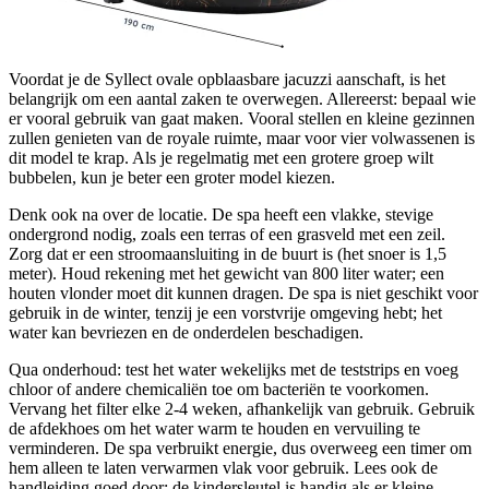
Voordat je de Syllect ovale opblaasbare jacuzzi aanschaft, is het
belangrijk om een aantal zaken te overwegen. Allereerst: bepaal wie
er vooral gebruik van gaat maken. Vooral stellen en kleine gezinnen
zullen genieten van de royale ruimte, maar voor vier volwassenen is
dit model te krap. Als je regelmatig met een grotere groep wilt
bubbelen, kun je beter een groter model kiezen.
Denk ook na over de locatie. De spa heeft een vlakke, stevige
ondergrond nodig, zoals een terras of een grasveld met een zeil.
Zorg dat er een stroomaansluiting in de buurt is (het snoer is 1,5
meter). Houd rekening met het gewicht van 800 liter water; een
houten vlonder moet dit kunnen dragen. De spa is niet geschikt voor
gebruik in de winter, tenzij je een vorstvrije omgeving hebt; het
water kan bevriezen en de onderdelen beschadigen.
Qua onderhoud: test het water wekelijks met de teststrips en voeg
chloor of andere chemicaliën toe om bacteriën te voorkomen.
Vervang het filter elke 2-4 weken, afhankelijk van gebruik. Gebruik
de afdekhoes om het water warm te houden en vervuiling te
verminderen. De spa verbruikt energie, dus overweeg een timer om
hem alleen te laten verwarmen vlak voor gebruik. Lees ook de
handleiding goed door; de kindersleutel is handig als er kleine