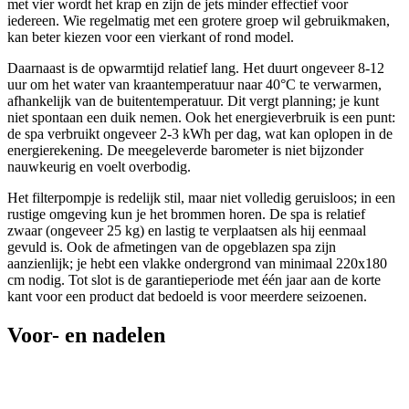
met vier wordt het krap en zijn de jets minder effectief voor
iedereen. Wie regelmatig met een grotere groep wil gebruikmaken,
kan beter kiezen voor een vierkant of rond model.
Daarnaast is de opwarmtijd relatief lang. Het duurt ongeveer 8-12
uur om het water van kraantemperatuur naar 40°C te verwarmen,
afhankelijk van de buitentemperatuur. Dit vergt planning; je kunt
niet spontaan een duik nemen. Ook het energieverbruik is een punt:
de spa verbruikt ongeveer 2-3 kWh per dag, wat kan oplopen in de
energierekening. De meegeleverde barometer is niet bijzonder
nauwkeurig en voelt overbodig.
Het filterpompje is redelijk stil, maar niet volledig geruisloos; in een
rustige omgeving kun je het brommen horen. De spa is relatief
zwaar (ongeveer 25 kg) en lastig te verplaatsen als hij eenmaal
gevuld is. Ook de afmetingen van de opgeblazen spa zijn
aanzienlijk; je hebt een vlakke ondergrond van minimaal 220x180
cm nodig. Tot slot is de garantieperiode met één jaar aan de korte
kant voor een product dat bedoeld is voor meerdere seizoenen.
Voor- en nadelen