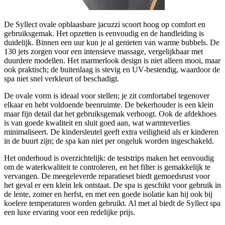
De Syllect ovale opblaasbare jacuzzi scoort hoog op comfort en
gebruiksgemak. Het opzetten is eenvoudig en de handleiding is
duidelijk. Binnen een uur kun je al genieten van warme bubbels. De
130 jets zorgen voor een intensieve massage, vergelijkbaar met
duurdere modellen. Het marmerlook design is niet alleen mooi, maar
ook praktisch; de buitenlaag is stevig en UV-bestendig, waardoor de
spa niet snel verkleurt of beschadigt.
De ovale vorm is ideaal voor stellen; je zit comfortabel tegenover
elkaar en hebt voldoende beenruimte. De bekerhouder is een klein
maar fijn detail dat het gebruiksgemak verhoogt. Ook de afdekhoes
is van goede kwaliteit en sluit goed aan, wat warmteverlies
minimaliseert. De kindersleutel geeft extra veiligheid als er kinderen
in de buurt zijn; de spa kan niet per ongeluk worden ingeschakeld.
Het onderhoud is overzichtelijk: de teststrips maken het eenvoudig
om de waterkwaliteit te controleren, en het filter is gemakkelijk te
vervangen. De meegeleverde reparatieset biedt gemoedsrust voor
het geval er een klein lek ontstaat. De spa is geschikt voor gebruik in
de lente, zomer en herfst, en met een goede isolatie kan hij ook bij
koelere temperaturen worden gebruikt. Al met al biedt de Syllect spa
een luxe ervaring voor een redelijke prijs.