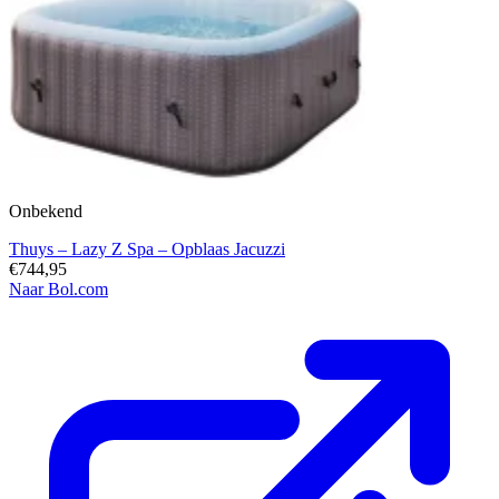
Onbekend
Thuys – Lazy Z Spa – Opblaas Jacuzzi
€744,95
Naar Bol.com