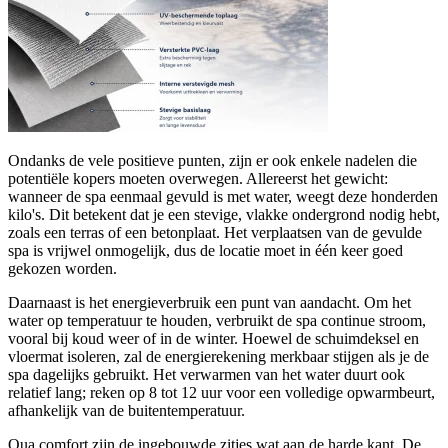
Ondanks de vele positieve punten, zijn er ook enkele nadelen die
potentiële kopers moeten overwegen. Allereerst het gewicht:
wanneer de spa eenmaal gevuld is met water, weegt deze honderden
kilo's. Dit betekent dat je een stevige, vlakke ondergrond nodig hebt,
zoals een terras of een betonplaat. Het verplaatsen van de gevulde
spa is vrijwel onmogelijk, dus de locatie moet in één keer goed
gekozen worden.
Daarnaast is het energieverbruik een punt van aandacht. Om het
water op temperatuur te houden, verbruikt de spa continue stroom,
vooral bij koud weer of in de winter. Hoewel de schuimdeksel en
vloermat isoleren, zal de energierekening merkbaar stijgen als je de
spa dagelijks gebruikt. Het verwarmen van het water duurt ook
relatief lang; reken op 8 tot 12 uur voor een volledige opwarmbeurt,
afhankelijk van de buitentemperatuur.
Qua comfort zijn de ingebouwde zitjes wat aan de harde kant. De