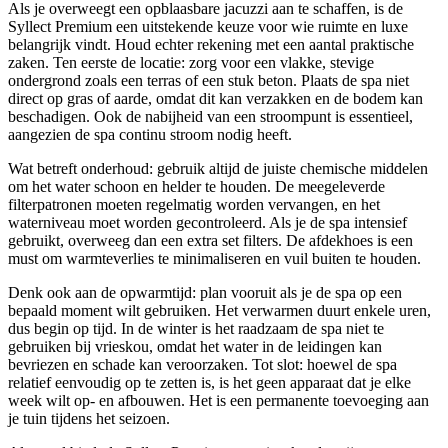
Als je overweegt een opblaasbare jacuzzi aan te schaffen, is de
Syllect Premium een uitstekende keuze voor wie ruimte en luxe
belangrijk vindt. Houd echter rekening met een aantal praktische
zaken. Ten eerste de locatie: zorg voor een vlakke, stevige
ondergrond zoals een terras of een stuk beton. Plaats de spa niet
direct op gras of aarde, omdat dit kan verzakken en de bodem kan
beschadigen. Ook de nabijheid van een stroompunt is essentieel,
aangezien de spa continu stroom nodig heeft.
Wat betreft onderhoud: gebruik altijd de juiste chemische middelen
om het water schoon en helder te houden. De meegeleverde
filterpatronen moeten regelmatig worden vervangen, en het
waterniveau moet worden gecontroleerd. Als je de spa intensief
gebruikt, overweeg dan een extra set filters. De afdekhoes is een
must om warmteverlies te minimaliseren en vuil buiten te houden.
Denk ook aan de opwarmtijd: plan vooruit als je de spa op een
bepaald moment wilt gebruiken. Het verwarmen duurt enkele uren,
dus begin op tijd. In de winter is het raadzaam de spa niet te
gebruiken bij vrieskou, omdat het water in de leidingen kan
bevriezen en schade kan veroorzaken. Tot slot: hoewel de spa
relatief eenvoudig op te zetten is, is het geen apparaat dat je elke
week wilt op- en afbouwen. Het is een permanente toevoeging aan
je tuin tijdens het seizoen.