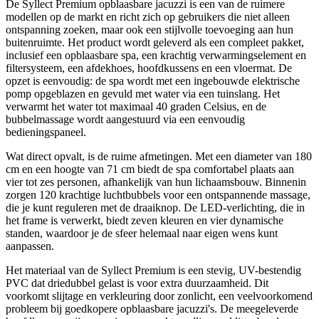
De Syllect Premium opblaasbare jacuzzi is een van de ruimere
modellen op de markt en richt zich op gebruikers die niet alleen
ontspanning zoeken, maar ook een stijlvolle toevoeging aan hun
buitenruimte. Het product wordt geleverd als een compleet pakket,
inclusief een opblaasbare spa, een krachtig verwarmingselement en
filtersysteem, een afdekhoes, hoofdkussens en een vloermat. De
opzet is eenvoudig: de spa wordt met een ingebouwde elektrische
pomp opgeblazen en gevuld met water via een tuinslang. Het
verwarmt het water tot maximaal 40 graden Celsius, en de
bubbelmassage wordt aangestuurd via een eenvoudig
bedieningspaneel.
Wat direct opvalt, is de ruime afmetingen. Met een diameter van 180
cm en een hoogte van 71 cm biedt de spa comfortabel plaats aan
vier tot zes personen, afhankelijk van hun lichaamsbouw. Binnenin
zorgen 120 krachtige luchtbubbels voor een ontspannende massage,
die je kunt reguleren met de draaiknop. De LED-verlichting, die in
het frame is verwerkt, biedt zeven kleuren en vier dynamische
standen, waardoor je de sfeer helemaal naar eigen wens kunt
aanpassen.
Het materiaal van de Syllect Premium is een stevig, UV-bestendig
PVC dat driedubbel gelast is voor extra duurzaamheid. Dit
voorkomt slijtage en verkleuring door zonlicht, een veelvoorkomend
probleem bij goedkopere opblaasbare jacuzzi's. De meegeleverde