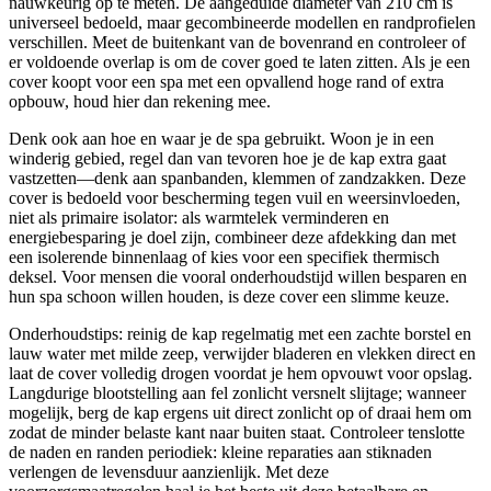
nauwkeurig op te meten. De aangeduide diameter van 210 cm is
universeel bedoeld, maar gecombineerde modellen en randprofielen
verschillen. Meet de buitenkant van de bovenrand en controleer of
er voldoende overlap is om de cover goed te laten zitten. Als je een
cover koopt voor een spa met een opvallend hoge rand of extra
opbouw, houd hier dan rekening mee.
Denk ook aan hoe en waar je de spa gebruikt. Woon je in een
winderig gebied, regel dan van tevoren hoe je de kap extra gaat
vastzetten—denk aan spanbanden, klemmen of zandzakken. Deze
cover is bedoeld voor bescherming tegen vuil en weersinvloeden,
niet als primaire isolator: als warmtelek verminderen en
energiebesparing je doel zijn, combineer deze afdekking dan met
een isolerende binnenlaag of kies voor een specifiek thermisch
deksel. Voor mensen die vooral onderhoudstijd willen besparen en
hun spa schoon willen houden, is deze cover een slimme keuze.
Onderhoudstips: reinig de kap regelmatig met een zachte borstel en
lauw water met milde zeep, verwijder bladeren en vlekken direct en
laat de cover volledig drogen voordat je hem opvouwt voor opslag.
Langdurige blootstelling aan fel zonlicht versnelt slijtage; wanneer
mogelijk, berg de kap ergens uit direct zonlicht op of draai hem om
zodat de minder belaste kant naar buiten staat. Controleer tenslotte
de naden en randen periodiek: kleine reparaties aan stiknaden
verlengen de levensduur aanzienlijk. Met deze