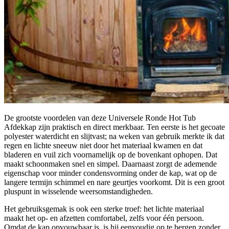
De grootste voordelen van deze Universele Ronde Hot Tub
Afdekkap zijn praktisch en direct merkbaar. Ten eerste is het gecoate
polyester waterdicht en slijtvast; na weken van gebruik merkte ik dat
regen en lichte sneeuw niet door het materiaal kwamen en dat
bladeren en vuil zich voornamelijk op de bovenkant ophopen. Dat
maakt schoonmaken snel en simpel. Daarnaast zorgt de ademende
eigenschap voor minder condensvorming onder de kap, wat op de
langere termijn schimmel en nare geurtjes voorkomt. Dit is een groot
pluspunt in wisselende weersomstandigheden.
Het gebruiksgemak is ook een sterke troef: het lichte materiaal
maakt het op- en afzetten comfortabel, zelfs voor één persoon.
Omdat de kap opvouwbaar is, is hij eenvoudig op te bergen zonder