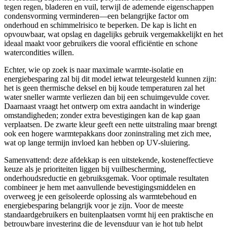
tegen regen, bladeren en vuil, terwijl de ademende eigenschappen
condensvorming verminderen—een belangrijke factor om
onderhoud en schimmelrisico te beperken. De kap is licht en
opvouwbaar, wat opslag en dagelijks gebruik vergemakkelijkt en het
ideaal maakt voor gebruikers die vooral efficiëntie en schone
watercondities willen.
Echter, wie op zoek is naar maximale warmte-isolatie en
energiebesparing zal bij dit model ietwat teleurgesteld kunnen zijn:
het is geen thermische deksel en bij koude temperaturen zal het
water sneller warmte verliezen dan bij een schuimgevulde cover.
Daarnaast vraagt het ontwerp om extra aandacht in winderige
omstandigheden; zonder extra bevestigingen kan de kap gaan
verplaatsen. De zwarte kleur geeft een nette uitstraling maar brengt
ook een hogere warmtepakkans door zoninstraling met zich mee,
wat op lange termijn invloed kan hebben op UV-sluiering.
Samenvattend: deze afdekkap is een uitstekende, kosteneffectieve
keuze als je prioriteiten liggen bij vuilbescherming,
onderhoudsreductie en gebruiksgemak. Voor optimale resultaten
combineer je hem met aanvullende bevestigingsmiddelen en
overweeg je een geïsoleerde oplossing als warmtebehoud en
energiebesparing belangrijk voor je zijn. Voor de meeste
standaardgebruikers en buitenplaatsen vormt hij een praktische en
betrouwbare investering die de levensduur van je hot tub helpt