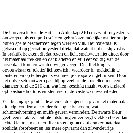
De Universele Ronde Hot Tub Afdekkap 210 cm zwart polyester is
ontworpen als een praktische en gebruiksvriendelijke manier om je
buiten-spa te beschermen tegen weer en vuil. Het materiaal is
gebaseerd op gecoat polyester taffeta, dat waterdicht en slijtvast is.
In praktijk betekent dit dat regen en licht smeltwater niet direct door
het materiaal trekken en dat bladeren en vuil eenvoudig van de
bovenkant kunnen worden weggeveegd. De afdekking is
opvouwbaar en relatief lichtgewicht, waardoor hij makkelijk te
hanteren en op te bergen is wanneer je de spa wil gebruiken. Door
het universele ontwerp past hij op veel ronde modellen met een
diameter rond de 210 cm, wat hem geschikt maakt voor standaard
opblaasbare hot tubs en kleinere ronde vaste warmwaterbaden.
Een belangrijk punt is de ademende eigenschap van het materiaal:
dit helpt condensatie onder de kap te beperken, wat
schimmelvorming en muffe geuren vermindert. De zwarte kleur
geeft een strakke, neutrale uitstraling en verbergt vlekken beter dan
lichte kleuren, maar houdt er rekening mee dat donker materiaal
zonlicht absorbeert en iets meer opwarmt dan zilverkleurige