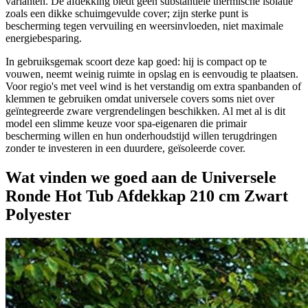
varianten. De afdekking biedt geen substantiële thermische isolatie
zoals een dikke schuimgevulde cover; zijn sterke punt is
bescherming tegen vervuiling en weersinvloeden, niet maximale
energiebesparing.
In gebruiksgemak scoort deze kap goed: hij is compact op te
vouwen, neemt weinig ruimte in opslag en is eenvoudig te plaatsen.
Voor regio's met veel wind is het verstandig om extra spanbanden of
klemmen te gebruiken omdat universele covers soms niet over
geïntegreerde zware vergrendelingen beschikken. Al met al is dit
model een slimme keuze voor spa-eigenaren die primair
bescherming willen en hun onderhoudstijd willen terugdringen
zonder te investeren in een duurdere, geïsoleerde cover.
Wat vinden we goed aan de Universele
Ronde Hot Tub Afdekkap 210 cm Zwart
Polyester