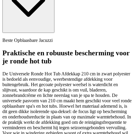
Beste Opblaasbare Jacuzzi
Praktische en robuuste bescherming voor
je ronde hot tub
De Universele Ronde Hot Tub Afdekkap 210 cm in zwart polyester
is bedoeld als eenvoudige, weerbestendige afdekking voor
buitengebruik. Het gecoate polyester weefsel is waterdicht en
slijtvast, waardoor de kap geschikt is om vuil, bladeren,
zonnebrandcrème en lichte neerslag van je spa te houden. De
universele pasvorm van 210 cm maakt hem geschikt voor veel ronde
opblaasbare spa's en hot tubs. Hoewel het materiaal ademend is, is
dit geen dikke isolerende spa-deksel: de focus ligt op bescherming
en onderhoudsreductie in plaats van op maximale warmtebehoud. In
de praktijk werkt de afdekking goed om de reinigingsfrequentie te
verminderen en beschermt hij tegen seizoensgebonden vervuiling.
Voor wie in winderige gebieden woont of extra warmtebehoud wil,