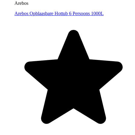
Arebos
Arebos Opblaasbare Hottub 6 Persoons 1000L