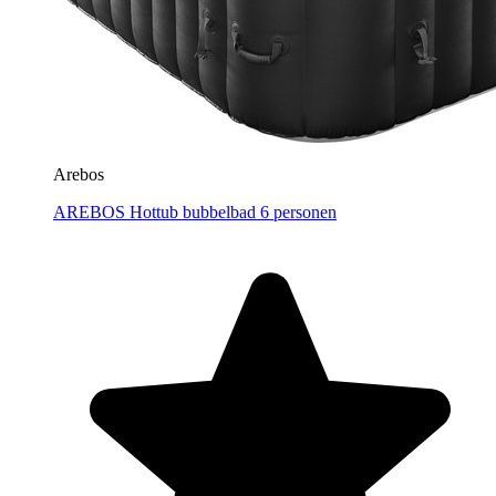
Arebos
AREBOS Hottub bubbelbad 6 personen