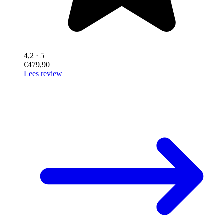
4,2
· 5
€479,90
Lees review