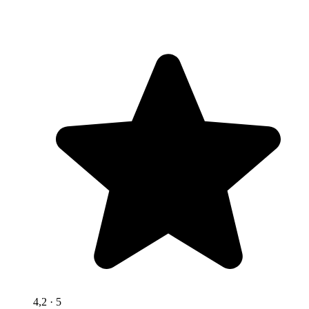
4,2
· 5