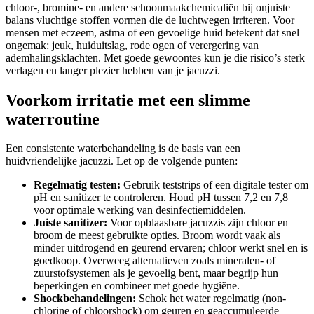
chloor-, bromine- en andere schoonmaakchemicaliën bij onjuiste
balans vluchtige stoffen vormen die de luchtwegen irriteren. Voor
mensen met eczeem, astma of een gevoelige huid betekent dat snel
ongemak: jeuk, huiduitslag, rode ogen of verergering van
ademhalingsklachten. Met goede gewoontes kun je die risico’s sterk
verlagen en langer plezier hebben van je jacuzzi.
Voorkom irritatie met een slimme
waterroutine
Een consistente waterbehandeling is de basis van een
huidvriendelijke jacuzzi. Let op de volgende punten:
Regelmatig testen:
Gebruik teststrips of een digitale tester om
pH en sanitizer te controleren. Houd pH tussen 7,2 en 7,8
voor optimale werking van desinfectiemiddelen.
Juiste sanitizer:
Voor opblaasbare jacuzzis zijn chloor en
broom de meest gebruikte opties. Broom wordt vaak als
minder uitdrogend en geurend ervaren; chloor werkt snel en is
goedkoop. Overweeg alternatieven zoals mineralen- of
zuurstofsystemen als je gevoelig bent, maar begrijp hun
beperkingen en combineer met goede hygiëne.
Shockbehandelingen:
Schok het water regelmatig (non-
chlorine of chloorshock) om geuren en geaccumuleerde