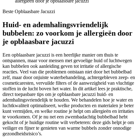
allergieën door je opblaasbare jacuzzi
Beste Opblaasbare Jacuzzi
Huid- en ademhalingsvriendelijk
bubbelen: zo voorkom je allergieën door
je opblaasbare jacuzzi
Een opblaasbare jacuzzi is een heerlijke manier om thuis te
ontspannen, maar voor mensen met gevoelige huid of luchtwegen
kan bubbelen ook aanleiding geven tot irritatie of allergische
reacties. Veel van die problemen ontstaan niet door het bubbelbad
zelf, maar door onjuiste waterbehandeling, achtergebleven zeep- en
cosmeticaresten, vervuilde filters of de aanwezigheid van vluchtige
stoffen in de lucht boven het water. In dit artikel lees je praktische,
direct toepasbare tips om je opblaasbare jacuzzi huid- en
ademhalingsvriendelijk te houden. We behandelen hoe je water en
luchtkwaliteit optimaliseert, welke producten en materialen je beter
kunt vermijden, en welke routine je helpt om allergieën en irritaties
te voorkomen. Of je nu net een zwembadachtig bubbelbad hebt
gekocht of je huidige routine wilt verbeteren: deze gids helpt je om
veiliger en fijner te genieten van warme bubbels zonder onnodige
gezondheidsrisico’s.