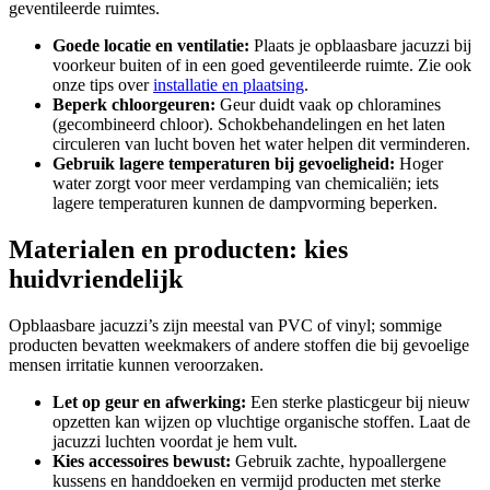
geventileerde ruimtes.
Goede locatie en ventilatie:
Plaats je opblaasbare jacuzzi bij
voorkeur buiten of in een goed geventileerde ruimte. Zie ook
onze tips over
installatie en plaatsing
.
Beperk chloorgeuren:
Geur duidt vaak op chloramines
(gecombineerd chloor). Schokbehandelingen en het laten
circuleren van lucht boven het water helpen dit verminderen.
Gebruik lagere temperaturen bij gevoeligheid:
Hoger
water zorgt voor meer verdamping van chemicaliën; iets
lagere temperaturen kunnen de dampvorming beperken.
Materialen en producten: kies
huidvriendelijk
Opblaasbare jacuzzi’s zijn meestal van PVC of vinyl; sommige
producten bevatten weekmakers of andere stoffen die bij gevoelige
mensen irritatie kunnen veroorzaken.
Let op geur en afwerking:
Een sterke plasticgeur bij nieuw
opzetten kan wijzen op vluchtige organische stoffen. Laat de
jacuzzi luchten voordat je hem vult.
Kies accessoires bewust:
Gebruik zachte, hypoallergene
kussens en handdoeken en vermijd producten met sterke