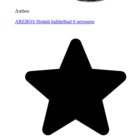
Arebos
AREBOS Hottub bubbelbad 6 personen